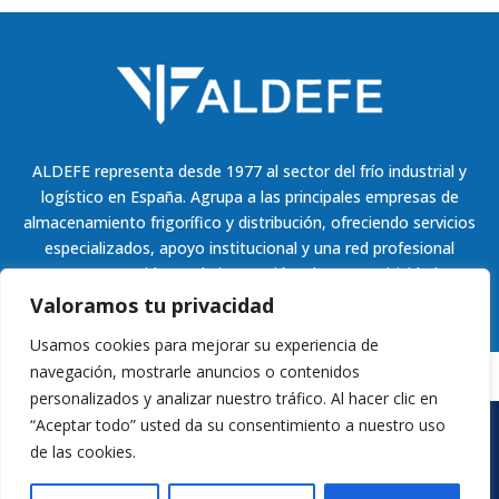
ALDEFE representa desde 1977 al sector del frío industrial y
logístico en España. Agrupa a las principales empresas de
almacenamiento frigorífico y distribución, ofreciendo servicios
especializados, apoyo institucional y una red profesional
comprometida con la innovación y la competitividad.
Valoramos tu privacidad
Usamos cookies para mejorar su experiencia de
navegación, mostrarle anuncios o contenidos
personalizados y analizar nuestro tráfico. Al hacer clic en
“Aceptar todo” usted da su consentimiento a nuestro uso
de las cookies.
ALDEFE © 2025
| Todos los derechos reservados | Diseño
web con ❤️
por Appyweb