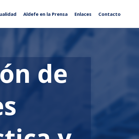
ualidad
Aldefe en la Prensa
Enlaces
Contacto
ión de
es
stica y