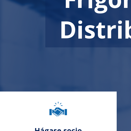
Distri
Hágase socio