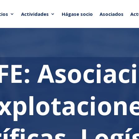
cios
Actividades
Hágase socio
Asociados
Act
E: Asociac
xplotacion
íficas, Logí